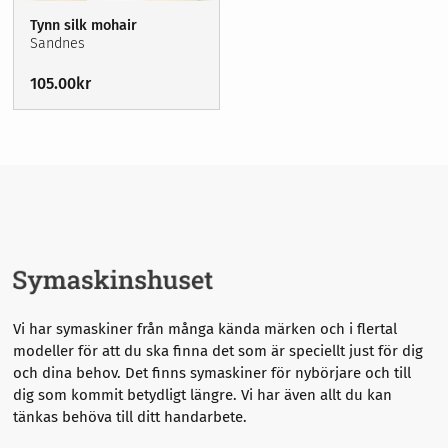
Garn
Sybehör
Tynn silk mohair
Stickor, virknålar & tillbehör
Broderi
Sandnes
Förvaring
105.00
kr
Sybehör
Nyheter
Våra erbjudanden
Stickor, virknålar & tillbehör
Symaskinsservice
Förvaring
Kurser
Om oss
Nyheter
Våra erbjudanden
Vi har symaskiner från många kända märken och i flertal
modeller för att du ska finna det som är speciellt just för dig
och dina behov. Det finns symaskiner för nybörjare och till
dig som kommit betydligt längre.
Vi har även allt du kan
tänkas behöva till ditt handarbete.