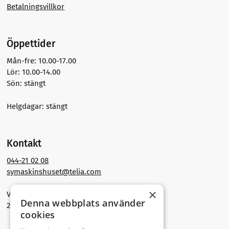
Betalningsvillkor
Öppettider
Mån-fre: 10.00-17.00
Lör: 10.00-14.00
Sön: stängt
Helgdagar: stängt
Kontakt
044-21 02 08
symaskinshuset@telia.com
×
Västra Storgatan 30
Denna webbplats använder
291 30 Kristianstad
cookies