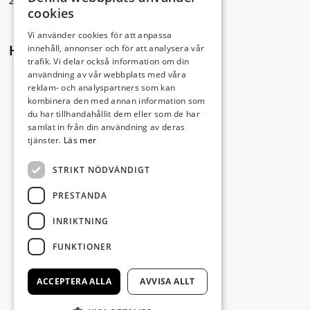
291 30 Kristianstad
cookies
Vi använder cookies för att anpassa
innehåll, annonser och för att analysera vår
Hitta hit
trafik. Vi delar också information om din
användning av vår webbplats med våra
reklam- och analyspartners som kan
kombinera den med annan information som
du har tillhandahållit dem eller som de har
samlat in från din användning av deras
tjänster.
Läs mer
STRIKT NÖDVÄNDIGT
PRESTANDA
INRIKTNING
FUNKTIONER
ACCEPTERA ALLA
AVVISA ALLT