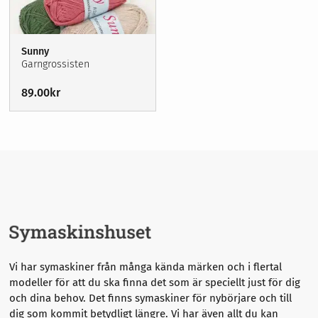
Garn
Alpacka
Sybehör
Bomull
Stickor, virknålar & tillbehör
Broderi
Borstad alpacka
Förvaring
Cashmere
Sunny
Sybehör
Chenille
Garngrossisten
Nyheter
Ekologisk
Våra erbjudanden
Stickor, virknålar & tillbehör
Lama
89.00
kr
Symaskinsservice
Lovikka
Merinoull
Förvaring
Kurser
Mohair
Om oss
Nylon
Nyheter
Polyamid
Polyester
Våra erbjudanden
Ren ull
Silke
Sockgarn
Superwash
Syntetgarn
Tencel
Ull
Vi har symaskiner från många kända märken och i flertal
metall
plast
modeller för att du ska finna det som är speciellt just för dig
trä
och dina behov. Det finns symaskiner för nybörjare och till
Övrigt
dig som kommit betydligt längre.
Vi har även allt du kan