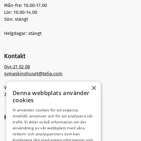
Mån-fre: 10.00-17.00
Lör: 10.00-14.00
Sön: stängt
Helgdagar: stängt
Kontakt
044-21 02 08
symaskinshuset@telia.com
×
Västra Storgatan 30
Denna webbplats använder
291 30 Kristianstad
cookies
Vi använder cookies för att anpassa
innehåll, annonser och för att analysera vår
Hitta hit
trafik. Vi delar också information om din
användning av vår webbplats med våra
reklam- och analyspartners som kan
kombinera den med annan information som