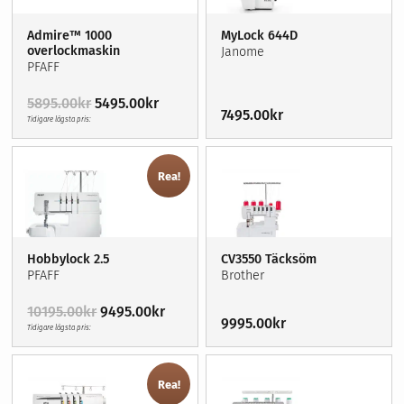
Admire™ 1000
MyLock 644D
overlockmaskin
Janome
PFAFF
Det
Det
5895.00
kr
5495.00
kr
7495.00
kr
ursprungliga
nuvarande
Tidigare lägsta pris:
priset
priset
var:
är:
5895.00kr.
5495.00kr.
Rea!
Hobbylock 2.5
CV3550 Täcksöm
PFAFF
Brother
Det
Det
10195.00
kr
9495.00
kr
9995.00
kr
ursprungliga
nuvarande
Tidigare lägsta pris:
priset
priset
var:
är:
10195.00kr.
9495.00kr.
Rea!