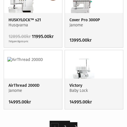
HUSKYLOCK™ s21
Cover Pro 3000P
Husqvarna
Janome
Det
Det
12895.00
kr
11995.00
kr
13995.00
kr
ursprungliga
nuvarande
Tidigare lägsta pris:
priset
priset
var:
är:
12895.00kr.
11995.00kr.
AirThread 2000D
Victory
Janome
Baby Lock
14995.00
kr
14995.00
kr
1
2