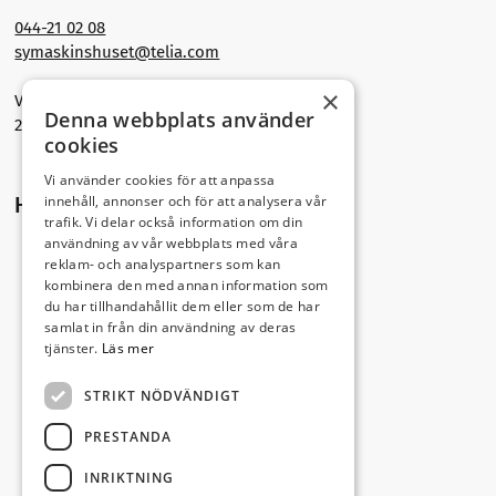
044-21 02 08
symaskinshuset@telia.com
×
Västra Storgatan 30
Denna webbplats använder
291 30 Kristianstad
cookies
Vi använder cookies för att anpassa
innehåll, annonser och för att analysera vår
Hitta hit
trafik. Vi delar också information om din
användning av vår webbplats med våra
reklam- och analyspartners som kan
kombinera den med annan information som
du har tillhandahållit dem eller som de har
samlat in från din användning av deras
tjänster.
Läs mer
STRIKT NÖDVÄNDIGT
PRESTANDA
INRIKTNING