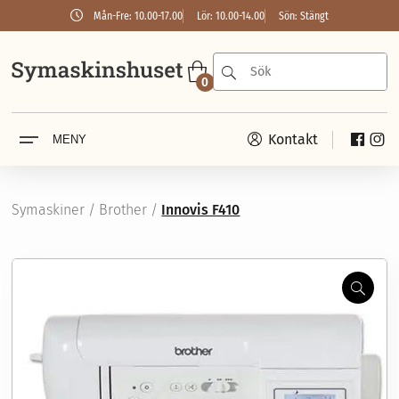
Mån-Fre: 10.00-17.00
Lör: 10.00-14.00
Sön: Stängt
0
Kontakt
MENY
Symaskiner
Janome
Husqvarna
PFAFF
Symaskiner
/
Brother
/
Innovis F410
Brother
SINGER
Overlock & coverlock
Janome
Zoom
Husqvarna
PFAFF
Brother
SINGER
Baby Lock
Garn
Broderi