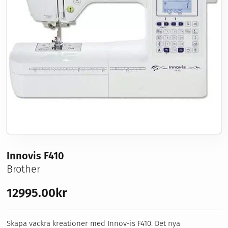
Sybehör
Stickor, virknålar & tillbehör
Förvaring
Nyheter
Våra erbjudanden
Symaskinsservice
Kurser
Om oss
Innovis F410
Brother
12995.00
kr
Skapa vackra kreationer med Innov-is F410. Det nya