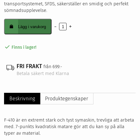
transportsystemet, SFDS, säkerställer en smidig och perfekt
sömnadsupplevelse.
-
+
Lägg i varukorg
Innovis
F410
mängd
Finns i lager!
FRI FRAKT
från 699:-
Betala säkert med Klarna
Beskrivning
Produktegenskaper
F-410 är en extremt stark och tyst symaskin, trevliga att arbeta
med. 7-punkts kvadratisk matare gör att du kan sy på alla
typer av material.