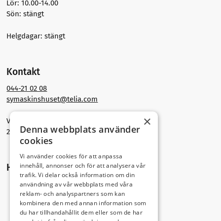
Lör: 10.00-14.00
Sön: stängt
Helgdagar: stängt
Kontakt
044-21 02 08
symaskinshuset@telia.com
×
Västra Storgatan 30
Denna webbplats använder
291 30 Kristianstad
cookies
Vi använder cookies för att anpassa
innehåll, annonser och för att analysera vår
Hitta hit
trafik. Vi delar också information om din
användning av vår webbplats med våra
reklam- och analyspartners som kan
kombinera den med annan information som
du har tillhandahållit dem eller som de har