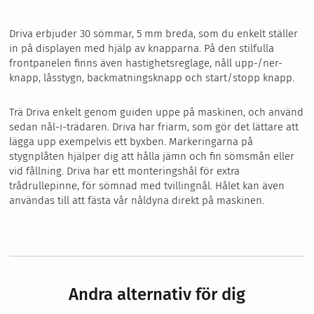
Driva erbjuder 30 sömmar, 5 mm breda, som du enkelt ställer
in på displayen med hjälp av knapparna. På den stilfulla
frontpanelen finns även hastighetsreglage, nåll upp-/ner-
knapp, låsstygn, backmatningsknapp och start/stopp knapp.
Trä Driva enkelt genom guiden uppe på maskinen, och använd
sedan nål-i-trädaren. Driva har friarm, som gör det lättare att
lägga upp exempelvis ett byxben. Markeringarna på
stygnplåten hjälper dig att hålla jämn och fin sömsmån eller
vid fållning. Driva har ett monteringshål för extra
trådrullepinne, för sömnad med tvillingnål. Hålet kan även
användas till att fästa vår nåldyna direkt på maskinen.
Andra alternativ för dig