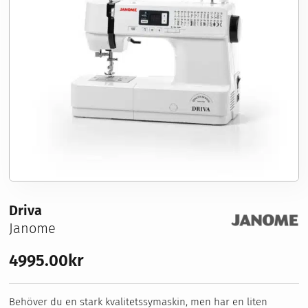
Sybehör
Stickor, virknålar & tillbehör
Förvaring
Nyheter
Våra erbjudanden
Symaskinsservice
Kurser
Om oss
Driva
Janome
4995.00
kr
Behöver du en stark kvalitetssymaskin, men har en liten