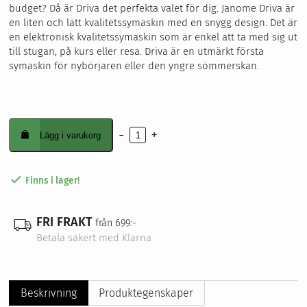
budget? Då är Driva det perfekta valet för dig. Janome Driva är
en liten och lätt kvalitetssymaskin med en snygg design. Det är
en elektronisk kvalitetssymaskin som är enkel att ta med sig ut
till stugan, på kurs eller resa. Driva är en utmärkt första
symaskin för nybörjaren eller den yngre sömmerskan.
-
+
Lägg i varukorg
Driva
mängd
Finns i lager!
FRI FRAKT
från 699:-
Betala säkert med Klarna
Beskrivning
Produktegenskaper