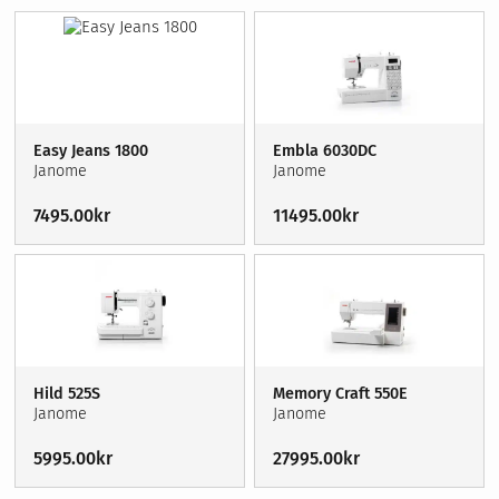
Easy Jeans 1800
Embla 6030DC
Janome
Janome
7495.00
kr
11495.00
kr
Hild 525S
Memory Craft 550E
Janome
Janome
5995.00
kr
27995.00
kr