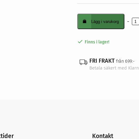
-
Lägg i varukorg
Flätsti
mängd
Finns i lager!
FRI FRAKT
från 699:-
Betala säkert med Klar
tider
Kontakt