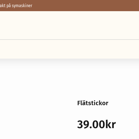
frakt på symaskiner
rlock
Garn
Broderi
Sybehör
Stickor, virknålar & tillbehör
Förvaring
Nyheter
Våra erbjudanden
Flätstickor
Zoom
39.00
kr