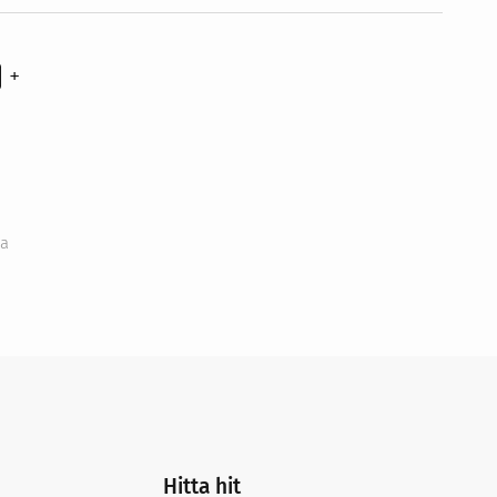
+
ckor
na
Hitta hit