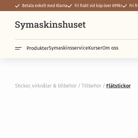
Betala enkelt med Klarna
Fri frakt vid köp över 699kr
Fri 
Symaskinsservice
Kurser
Om oss
Produkter
Symaskiner
Overlock & cove
Janome
Janome
Husqvarna
Husqvarna
PFAFF
PFAFF
Brother
Brother
SINGER
SINGER
Stickor, virknålar & tillbehör
/
Tillbehör
/
Flätstickor
Baby Lock