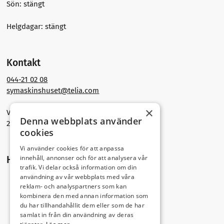
Sön: stängt
Helgdagar: stängt
Kontakt
044-21 02 08
symaskinshuset@telia.com
×
Västra Storgatan 30
Denna webbplats använder
291 30 Kristianstad
cookies
Vi använder cookies för att anpassa
innehåll, annonser och för att analysera vår
Hitta hit
trafik. Vi delar också information om din
användning av vår webbplats med våra
reklam- och analyspartners som kan
kombinera den med annan information som
du har tillhandahållit dem eller som de har
samlat in från din användning av deras