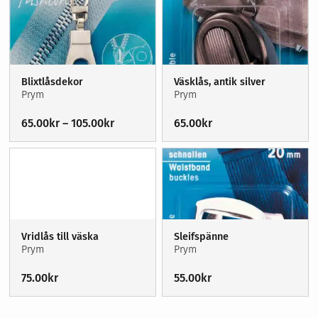
Blixtlåsdekor
Väsklås, antik silver
Prym
Prym
Price
65.00
kr
–
105.00
kr
65.00
kr
range:
65.00kr
through
105.00kr
Vridlås till väska
Sleifspänne
Prym
Prym
75.00
kr
55.00
kr