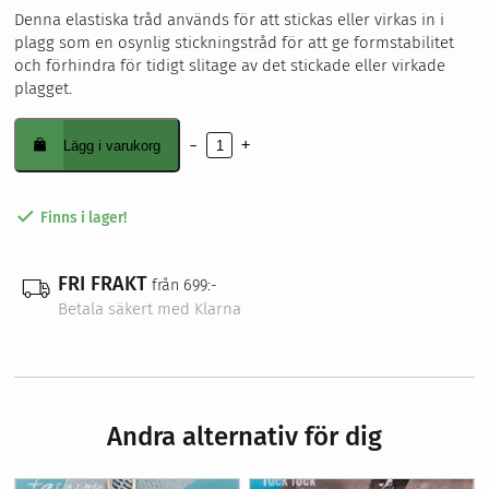
Sybehör
Denna elastiska tråd används för att stickas eller virkas in i
plagg som en osynlig stickningstråd för att ge formstabilitet
Stickor, virknålar & tillbehör
och förhindra för tidigt slitage av det stickade eller virkade
Förvaring
plagget.
Nyheter
Våra erbjudanden
-
+
Lägg i varukorg
Resårtråd
Symaskinsservice
elastisk
Kurser
mängd
Om oss
Finns i lager!
FRI FRAKT
från 699:-
Betala säkert med Klarna
Andra alternativ för dig