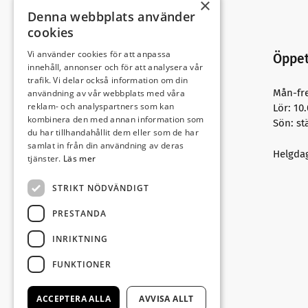
×
Denna webbplats använder
cookies
Vi använder cookies för att anpassa
Öppet
innehåll, annonser och för att analysera vår
trafik. Vi delar också information om din
Vi har symaskiner från många kända
Mån-fre
användning av vår webbplats med våra
reklam- och analyspartners som kan
märken och i flertal modeller för att
Lör: 10
kombinera den med annan information som
du ska finna det som är speciellt just
Sön: st
du har tillhandahållit dem eller som de har
för dig och dina behov. Det finns
samlat in från din användning av deras
symaskiner för nybörjare och till dig
Helgdag
tjänster.
Läs mer
som kommit betydligt längre.
Vi har
även allt du kan tänkas behöva till
STRIKT NÖDVÄNDIGT
ditt handarbete.
PRESTANDA
Betalningsvillkor
INRIKTNING
FUNKTIONER
ACCEPTERA ALLA
AVVISA ALLT