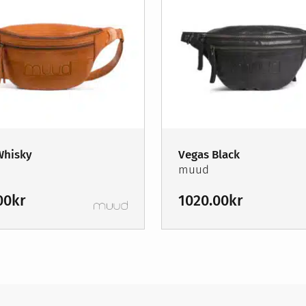
Whisky
Vegas Black
muud
00
kr
1020.00
kr