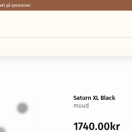
frakt på symaskiner
rlock
Garn
Broderi
Sybehör
Stickor, virknålar & tillbehör
Förvaring
Nyheter
Våra erbjudanden
Saturn XL Black
muud
Zoom
1740.00
kr