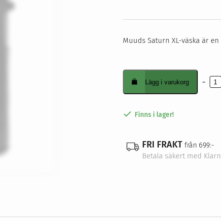
Muuds Saturn XL-väska är en 
-
Lägg i varukorg
Saturn
XL
Black
mängd
Finns i lager!
FRI FRAKT
från 699:-
Betala säkert med Klar