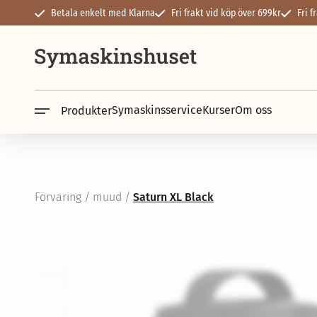
Betala enkelt med Klarna
Fri frakt vid köp över 699kr
Fri 
Symaskinsservice
Kurser
Om oss
Produkter
Symaskiner
Overlock & cove
Janome
Janome
Husqvarna
Husqvarna
PFAFF
PFAFF
Brother
Brother
SINGER
SINGER
Förvaring
/
muud
/
Saturn XL Black
Baby Lock