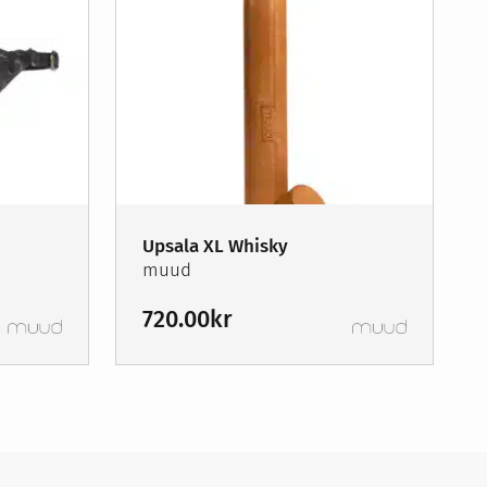
Upsala XL Whisky
muud
720.00
kr