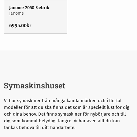
Garn
Sybehör
Janome 2050 Fæbrik
Stickor, virknålar & tillbehör
Broderi
Janome
Förvaring
6995.00
kr
Sybehör
Nyheter
Våra erbjudanden
Stickor, virknålar & tillbehör
Symaskinsservice
Förvaring
Kurser
Om oss
Nyheter
Våra erbjudanden
Vi har symaskiner från många kända märken och i flertal
modeller för att du ska finna det som är speciellt just för dig
och dina behov. Det finns symaskiner för nybörjare och till
dig som kommit betydligt längre.
Vi har även allt du kan
tänkas behöva till ditt handarbete.