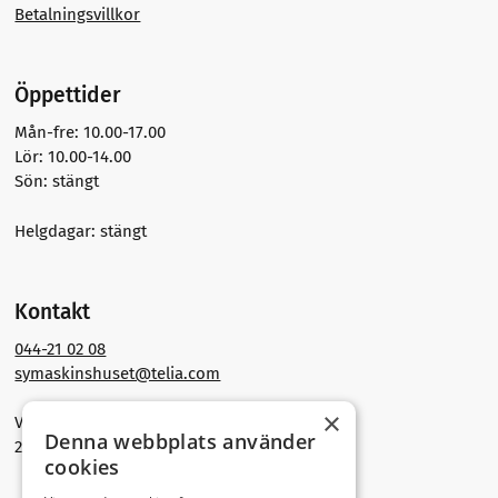
Betalningsvillkor
Öppettider
Mån-fre: 10.00-17.00
Lör: 10.00-14.00
Sön: stängt
Helgdagar: stängt
Kontakt
044-21 02 08
symaskinshuset@telia.com
×
Västra Storgatan 30
Denna webbplats använder
291 30 Kristianstad
cookies