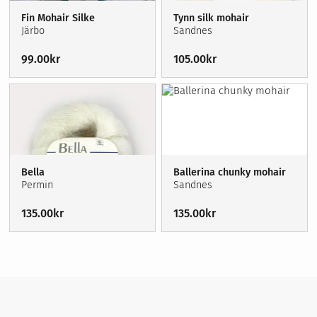
Garn
Sybehör
Fin Mohair Silke
Tynn silk mohair
Stickor, virknålar & tillbehör
Broderi
Järbo
Sandnes
Förvaring
99.00
kr
105.00
kr
Sybehör
Nyheter
Våra erbjudanden
Stickor, virknålar & tillbehör
Symaskinsservice
Förvaring
Kurser
Om oss
Nyheter
Våra erbjudanden
Bella
Ballerina chunky mohair
Permin
Sandnes
135.00
kr
135.00
kr