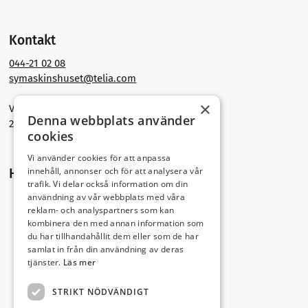
Kontakt
044-21 02 08
symaskinshuset@telia.com
×
Västra Storgatan 30
Denna webbplats använder
291 30 Kristianstad
cookies
Vi använder cookies för att anpassa
innehåll, annonser och för att analysera vår
Hitta hit
trafik. Vi delar också information om din
användning av vår webbplats med våra
reklam- och analyspartners som kan
kombinera den med annan information som
du har tillhandahållit dem eller som de har
samlat in från din användning av deras
tjänster.
Läs mer
STRIKT NÖDVÄNDIGT