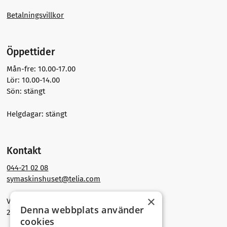
Betalningsvillkor
Öppettider
Mån-fre: 10.00-17.00
Lör: 10.00-14.00
Sön: stängt
Helgdagar: stängt
Kontakt
044-21 02 08
symaskinshuset@telia.com
×
Västra Storgatan 30
Denna webbplats använder
291 30 Kristianstad
cookies