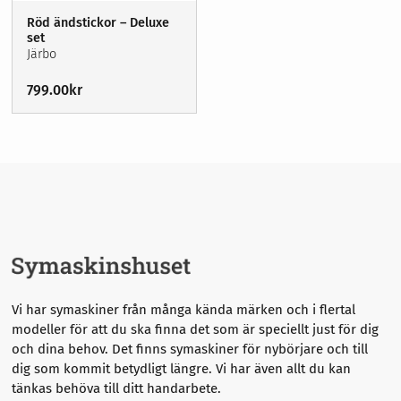
Garn
Sybehör
Röd ändstickor – Deluxe
Stickor, virknålar & tillbehör
set
Broderi
Järbo
Förvaring
Sybehör
Nyheter
799.00
kr
Våra erbjudanden
Stickor, virknålar & tillbehör
Symaskinsservice
Förvaring
Kurser
Om oss
Nyheter
Våra erbjudanden
Vi har symaskiner från många kända märken och i flertal
modeller för att du ska finna det som är speciellt just för dig
och dina behov. Det finns symaskiner för nybörjare och till
dig som kommit betydligt längre.
Vi har även allt du kan
tänkas behöva till ditt handarbete.