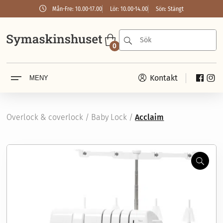
Mån-Fre: 10.00-17.00
Lör: 10.00-14.00
Sön: Stängt
0
Kontakt
MENY
Symaskiner
Janome
Husqvarna
PFAFF
Overlock & coverlock
/
Baby Lock
/
Acclaim
Brother
SINGER
Overlock & coverlock
Janome
Zoom
Husqvarna
PFAFF
Brother
SINGER
Baby Lock
Garn
Broderi