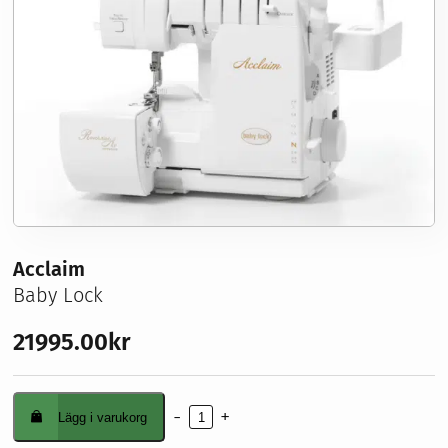
Sybehör
Stickor, virknålar & tillbehör
Förvaring
Nyheter
Våra erbjudanden
Symaskinsservice
Kurser
Om oss
Acclaim
Baby Lock
21995.00
kr
-
+
Lägg i varukorg
Acclaim
mängd