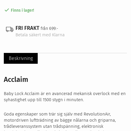
Finns i lager!
FRI FRAKT
från 699:-
Betala säkert med Klarna
Beskrivning
Acclaim
Baby Lock Acclaim är en avancerad mekanisk overlock med en
syhastighet upp till 1500 stygn i minuten.
Goda egenskaper som trär sig själv med RevolutionAir,
motordriven luftträdning av bägge nålarna och griparna,
trådleveranssystem utan trådspänning, elektronisk