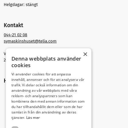
Helgdagar: stängt
Kontakt
044-21 02 08
symaskinshuset@telia.com
×
Västra Storgatan 30
Denna webbplats använder
291 30 Kristianstad
cookies
Vi använder cookies för att anpassa
innehåll, annonser och för att analysera vår
Hitta hit
trafik. Vi delar också information om din
användning av vår webbplats med våra
reklam- och analyspartners som kan
kombinera den med annan information som
du har tillhandahållit dem eller som de har
samlat in från din användning av deras
tjänster.
Läs mer