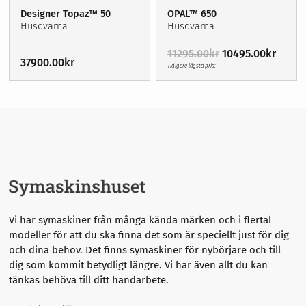
Designer Topaz™ 50
OPAL™ 650
Husqvarna
Husqvarna
Det
Det
11295.00
kr
10495.00
kr
37900.00
kr
ursprungliga
nuvar
Tidigare lägsta pris:
priset
priset
var:
är:
11295.00kr.
10495.
Vi har symaskiner från många kända märken och i flertal
modeller för att du ska finna det som är speciellt just för dig
och dina behov. Det finns symaskiner för nybörjare och till
dig som kommit betydligt längre.
Vi har även allt du kan
tänkas behöva till ditt handarbete.