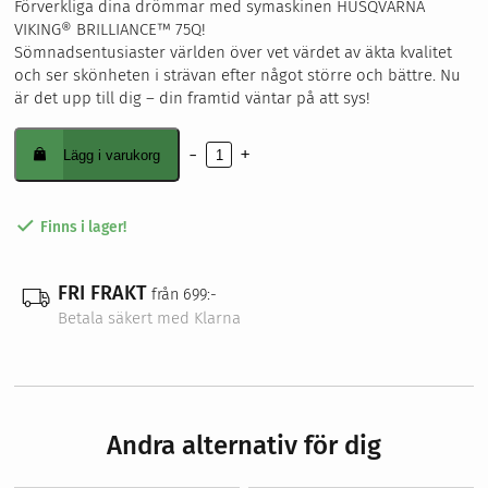
Förverkliga dina drömmar med symaskinen HUSQVARNA
24195.00kr.
22495.00kr.
VIKING® BRILLIANCE™ 75Q!
Sömnadsentusiaster världen över vet värdet av äkta kvalitet
och ser skönheten i strävan efter något större och bättre. Nu
är det upp till dig – din framtid väntar på att sys!
-
+
Lägg i varukorg
Brilliance™
75Q
mängd
Finns i lager!
FRI FRAKT
från 699:-
Betala säkert med Klarna
Andra alternativ för dig