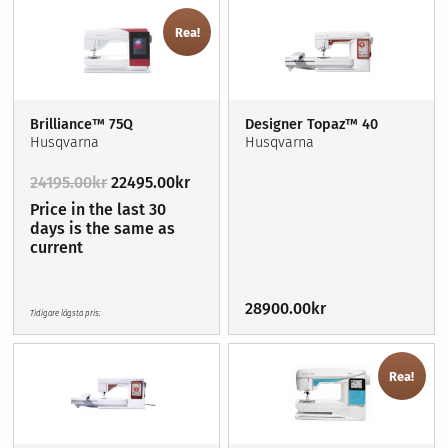
Rea!
Brilliance™ 75Q
Designer Topaz™ 40
Husqvarna
Husqvarna
Det
Det
24195.00
kr
22495.00
kr
ursprungliga
nuvarande
Price in the last 30
priset
priset
days is the same as
var:
är:
current
24195.00kr.
22495.00kr.
28900.00
kr
Tidigare lägsta pris:
Rea!