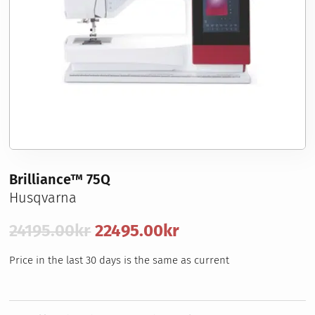
Sybehör
Stickor, virknålar & tillbehör
Förvaring
Nyheter
Våra erbjudanden
Symaskinsservice
Kurser
Om oss
Brilliance™ 75Q
Husqvarna
Det
Det
24195.00
kr
22495.00
kr
ursprungliga
nuvarande
Price in the last 30 days is the same as current
priset
priset
var:
är: