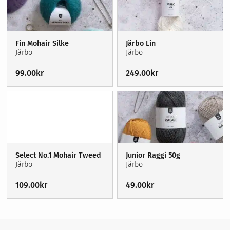
Fin Mohair Silke
Järbo Lin
Järbo
Järbo
99.00
kr
249.00
kr
Select No.1 Mohair Tweed
Junior Raggi 50g
Järbo
Järbo
109.00
kr
49.00
kr