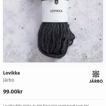
Sybehör
Stickor, virknålar & tillbehör
Förvaring
Nyheter
Våra erbjudanden
Symaskinsservice
Kurser
Om oss
Lovikka
Järbo
99.00
kr
Lovikka från Järbo är det klassiska vantgarnet som ger