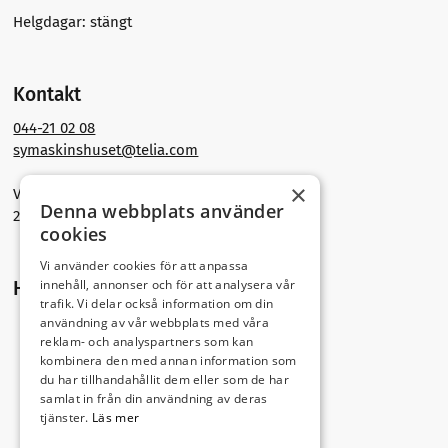
Helgdagar: stängt
Kontakt
044-21 02 08
symaskinshuset@telia.com
×
Västra Storgatan 30
Denna webbplats använder
291 30 Kristianstad
cookies
Vi använder cookies för att anpassa
innehåll, annonser och för att analysera vår
Hitta hit
trafik. Vi delar också information om din
användning av vår webbplats med våra
reklam- och analyspartners som kan
kombinera den med annan information som
du har tillhandahållit dem eller som de har
samlat in från din användning av deras
tjänster.
Läs mer