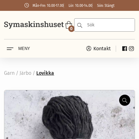
Mån-Fre: 10.00-17.00
Lör: 10.00-14.00
Sön: Stängt
0
Kontakt
MENY
Symaskiner
Janome
Husqvarna
PFAFF
Garn
/
Järbo
/
Lovikka
Brother
SINGER
Overlock & coverlock
Janome
Zoom
Husqvarna
PFAFF
Brother
SINGER
Baby Lock
Garn
Broderi