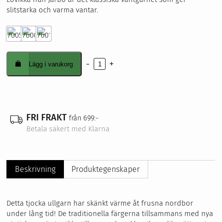
slitstarka och varma vantar.
-
+
Lägg i varukorg
Lovikka
mängd
FRI FRAKT
från 699:-
Betala säkert med Klarna
Beskrivning
Produktegenskaper
Detta tjocka ullgarn har skänkt värme åt frusna nordbor
under lång tid! De traditionella färgerna tillsammans med nya